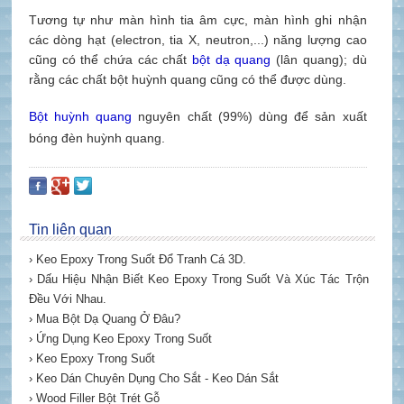
Tương tự như màn hình tia âm cực, màn hình ghi nhận
các dòng hạt (electron,
tia X
,
neutron,
...) năng lượng cao
cũng có thể chứa các chất
bột dạ quang
(lân quang); dù
rằng các chất bột huỳnh quang
cũng có thể được dùng.
Bột huỳnh quang
nguyên chất (99%) dùng để sản xuất
bóng đèn huỳnh quang.
Tin liên quan
› Keo Epoxy Trong Suốt Đổ Tranh Cá 3D.
› Dấu Hiệu Nhận Biết Keo Epoxy Trong Suốt Và Xúc Tác Trộn
Đều Với Nhau.
› Mua Bột Dạ Quang Ở Đâu?
› Ứng Dụng Keo Epoxy Trong Suốt
› Keo Epoxy Trong Suốt
› Keo Dán Chuyên Dụng Cho Sắt - Keo Dán Sắt
› Wood Filler Bột Trét Gỗ