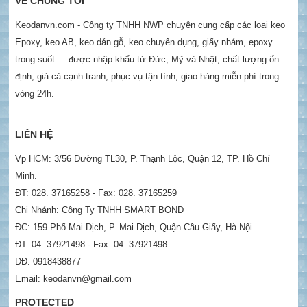
VỀ CHÚNG TÔI
Keodanvn.com - Công ty TNHH NWP chuyên cung cấp các loại keo
Epoxy, keo AB, keo dán gỗ, keo chuyên dụng, giấy nhám, epoxy
trong suốt.... được nhập khẩu từ Đức, Mỹ và Nhật, chất lượng ổn
định, giá cả cạnh tranh, phục vụ tận tình, giao hàng miễn phí trong
vòng 24h.
LIÊN HỆ
Vp HCM: 3/56 Đường TL30, P. Thạnh Lộc, Quận 12, TP. Hồ Chí
Minh.
ĐT: 028. 37165258 - Fax: 028. 37165259
Chi Nhánh: Công Ty TNHH SMART BOND
ĐC: 159 Phố Mai Dịch, P. Mai Dịch, Quận Cầu Giấy, Hà Nội.
ĐT: 04. 37921498 - Fax: 04. 37921498.
DĐ: 0918438877
Email: keodanvn@gmail.com
PROTECTED