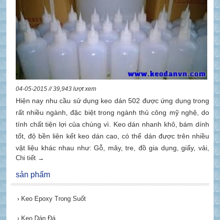
04-05-2015 // 39,943 lượt xem
Hiện nay nhu cầu sử dụng keo dán 502 được ứng dụng trong
rất nhiều ngành, đặc biệt trong ngành thủ công mỹ nghệ, do
tính chất tiện lợi của chúng vì. Keo dán nhanh khô, bám dính
tốt, độ bền liên kết keo dán cao, có thể dán được trên nhiều
vật liệu khác nhau như: Gỗ, mây, tre, đồ gia dụng, giấy, vải,
Chi tiết →
nhựa, sứ, kim loại, đá quý, vv. Vì vậy người ta thường gọi
chúng là keo dán đa năng.
sản phẩm
›
Keo Epoxy Trong Suốt
›
Keo Dán Đá