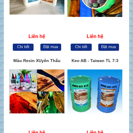
Liên hệ
Liên hệ
Chi tiết
Đặt mua
Chi tiết
Đặt mua
Màu Resin XUyên Thấu
Keo AB - Taiwan TL 7:3
Liên hệ
Liên hệ