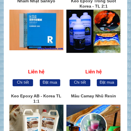
Nhám Nhật Sankyo
Keo Epoxy Trong Suốt
Korea - TL 2:1
Liên hệ
Liên hệ
Chi tiết
Đặt mua
Chi tiết
Đặt mua
Keo Epoxy AB - Korea TL
Màu Camay Nhũ Resin
1:1