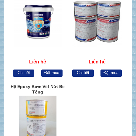
Liên hệ
Liên hệ
Chi tiết
Đặt mua
Chi tiết
Đặt mua
Hệ Epoxy Bơm Vết Nứt Bê
Tông